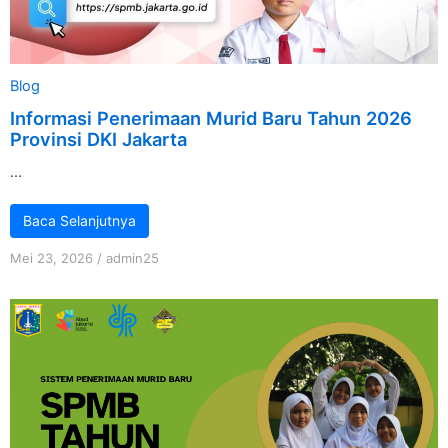
Blog
Informasi Penerimaan Murid Baru Tahun 2026
Provinsi DKI Jakarta
...
Baca Selanjutnya
Mei 23, 2026
/
admin25