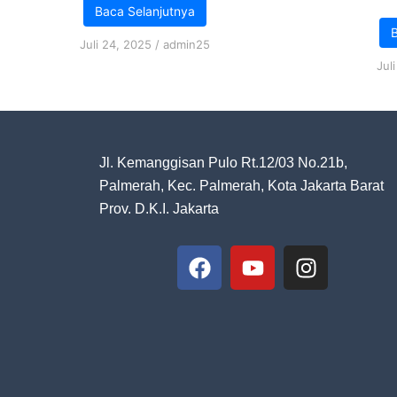
Baca Selanjutnya
B
Juli 24, 2025
/
admin25
Jul
Jl. Kemanggisan Pulo Rt.12/03 No.21b,
Palmerah, Kec. Palmerah, Kota Jakarta Barat
Prov. D.K.I. Jakarta
F
Y
I
a
o
n
c
u
s
e
t
t
b
u
a
o
b
g
o
e
r