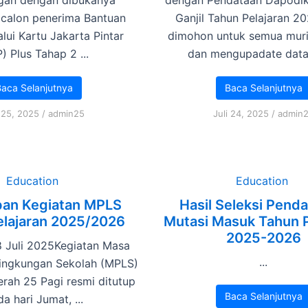
calon penerima Bantuan
Ganjil Tahun Pelajaran 2
alui Kartu Jakarta Pintar
dimohon untuk semua muri
) Plus Tahap 2 ...
dan mengupadate datan
aca Selanjutnya
Baca Selanjutnya
i 25, 2025
/
admin25
Juli 24, 2025
/
admin
Education
Education
an Kegiatan MPLS
Hasil Seleksi Penda
elajaran 2025/2026
Mutasi Masuk Tahun P
2025-2026
8 Juli 2025Kegiatan Masa
...
ingkungan Sekolah (MPLS)
rah 25 Pagi resmi ditutup
Baca Selanjutnya
a hari Jumat, ...