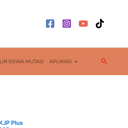
Cari
IR SISWA MUTASI
APLIKASI
KJP Plus