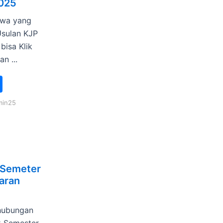
2025
swa yang
sulan KJP
bisa Klik
n ...
min25
 Semeter
jaran
ehubungan
k Semester