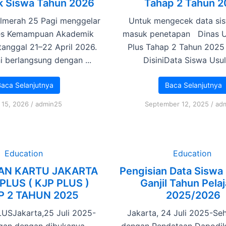
 Siswa Tahun 2026
Tahap 2 Tahun 
lmerah 25 Pagi menggelar
Untuk mengecek data si
Tes Kemampuan Akademik
masuk penetapan Dinas U
tanggal 21–22 April 2026.
Plus Tahap 2 Tahun 2025 
ni berlangsung dengan ...
DisiniData Siswa Usula
aca Selanjutnya
Baca Selanjutnya
 15, 2026
/
admin25
September 12, 2025
/
ad
Education
Education
AN KARTU JAKARTA
Pengisian Data Siswa
PLUS ( KJP PLUS )
Ganjil Tahun Pela
P 2 TAHUN 2025
2025/2026
USJakarta,25 Juli 2025-
Jakarta, 24 Juli 2025-S
gan dengan dibukanya
dengan Pendataan Dapodi