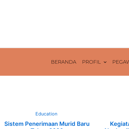
Lewati
ke
konten
BERANDA
PROFIL
PEGA
Education
Sistem Penerimaan Murid Baru
Kegiat