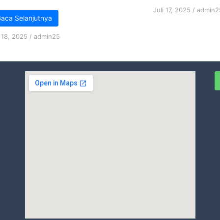
Juli 17, 2025
/
admin2
aca Selanjutnya
i 18, 2025
/
admin25