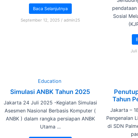
pendataan 
Baca Selanjutnya
Sosial Mel
September 12, 2025
/
admin25
(KJP
B
Jul
Education
Simulasi ANBK Tahun 2025
Penutup
Tahun P
Jakarta 24 Juli 2025 -Kegiatan Simulasi
Jakarta – 1
Asesmen Nasional Berbasis Komputer (
Pengenalan L
ANBK ) dalam rangka persiapan ANBK
di SDN Palme
Utama ...
pad