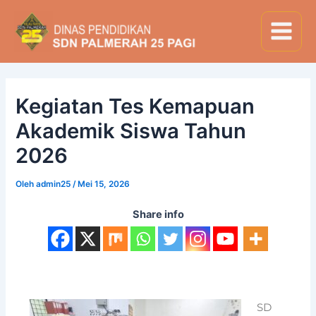
Lewati
Post
Main
ke
navigation
Menu
konten
Kegiatan Tes Kemapuan
Akademik Siswa Tahun
2026
Oleh
admin25
/
Mei 15, 2026
Share info
SD