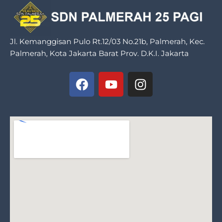
Jl. Kemanggisan Pulo Rt.12/03 No.21b, Palmerah, Kec.
Palmerah, Kota Jakarta Barat Prov. D.K.I. Jakarta
F
Y
I
a
o
n
c
u
s
e
t
t
b
u
a
o
b
g
o
e
r
k
a
m