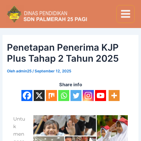
Lewati
Post
Main
ke
navigation
Menu
konten
Penetapan Penerima KJP
Plus Tahap 2 Tahun 2025
Oleh
admin25
/
September 12, 2025
Share info
Untu
k
men