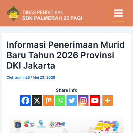
Lewati
Post
Main
ke
navigation
Menu
konten
Informasi Penerimaan Murid
Baru Tahun 2026 Provinsi
DKI Jakarta
Oleh
admin25
/
Mei 23, 2026
Share info