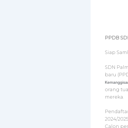
PPDB SDN
Siap Sam
SDN Palm
baru (PPD
Kemanggisan
orang tua
mereka.
Pendafta
2024/2025
Calon pes