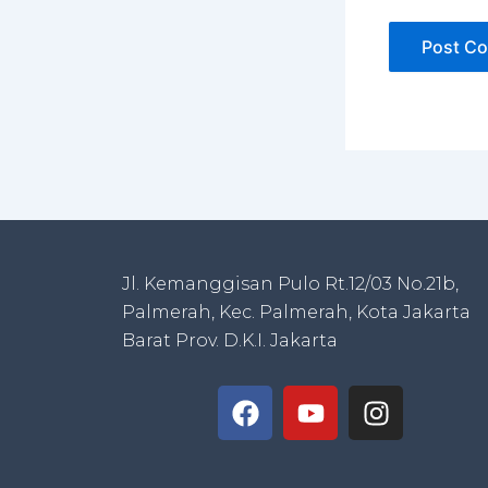
Jl. Kemanggisan Pulo Rt.12/03 No.21b,
Palmerah, Kec. Palmerah, Kota Jakarta
Barat Prov. D.K.I. Jakarta
F
Y
I
a
o
n
c
u
s
e
t
t