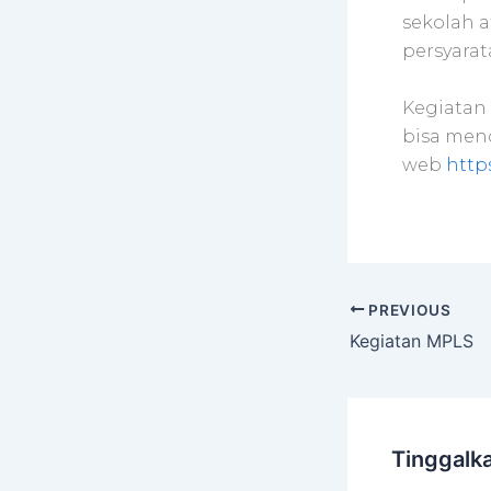
sekolah 
persyarat
Kegiatan 
bisa mend
web
https
PREVIOUS
Kegiatan MPLS
Tinggalk