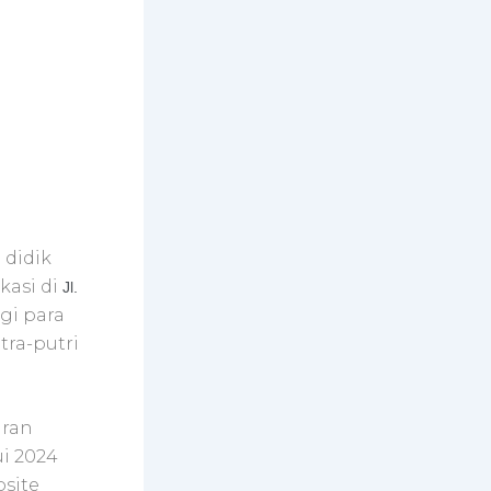
 didik
kasi di
Jl.
agi para
tra-putri
aran
ui 2024
bsite