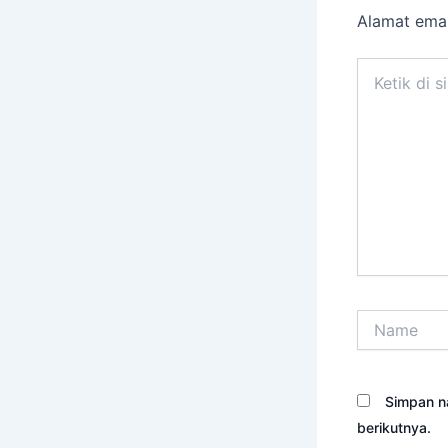
Alamat emai
Ketik
di
sini..
Name
Simpan n
berikutnya.