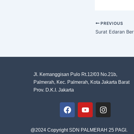
PREVIOUS
Jl. Kemanggisan Pulo Rt.12/03 No.21b,
Palmerah, Kec. Palmerah, Kota Jakarta Barat
Prov. D.K.I. Jakarta
F
Y
I
a
o
n
c
u
s
e
t
t
@2024 Copyright SDN PALMERAH 25 PAGI.