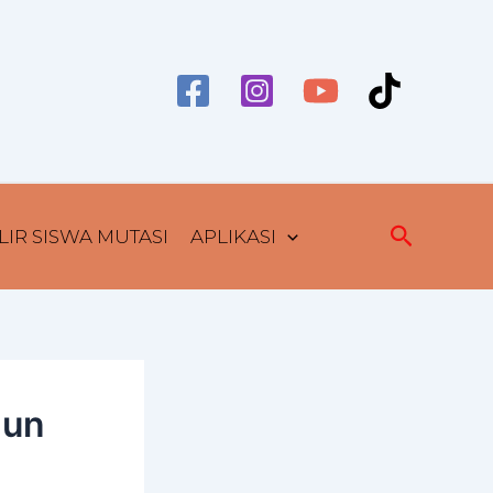
Cari
IR SISWA MUTASI
APLIKASI
hun