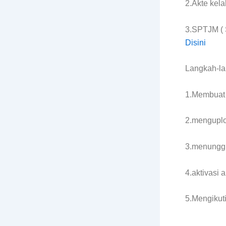
2.Akte kel
3.SPTJM ( S
Disini
Langkah-la
1.Membuat 
2.menguplo
3.menunggu 
4.aktivasi 
5.Mengikut