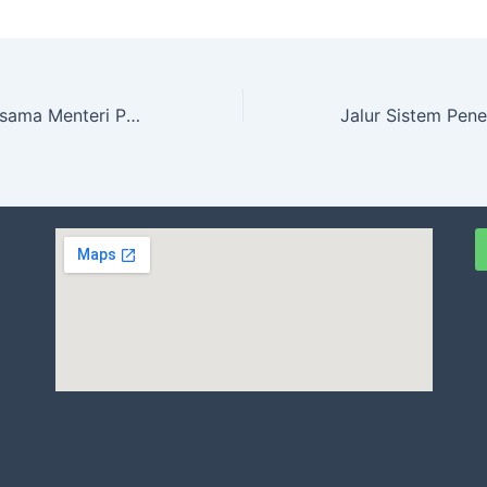
Surat Edaran Bersama Menteri Pendidikan Dasar Dan Menengah, Menteri Dalam Negeri, Dan Menteri Agama Republik Indonesia Tentang Pembelajaran di Bulan Ramadhan 1446H