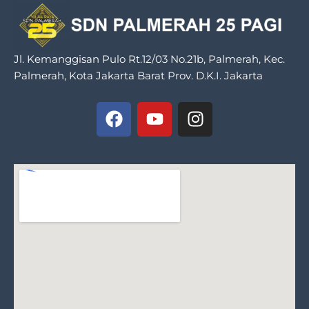
Jl. Kemanggisan Pulo Rt.12/03 No.21b, Palmerah, Kec.
Palmerah, Kota Jakarta Barat Prov. D.K.I. Jakarta
F
Y
I
a
o
n
c
u
s
e
t
t
b
u
a
o
b
g
o
e
r
k
a
m