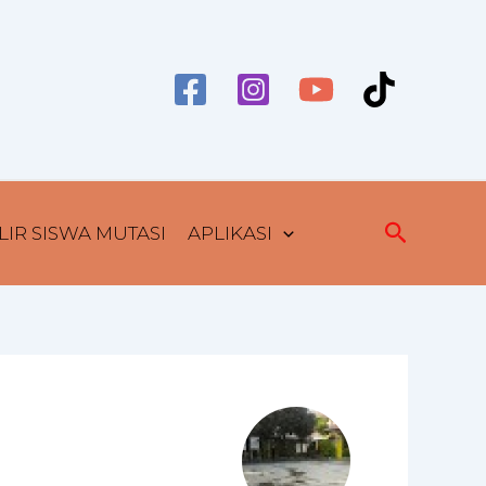
Cari
IR SISWA MUTASI
APLIKASI